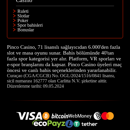
Casino
Ruleti
Slotlar
Poker
Spor bahisleri
Bonuslar
Pinco Casino, 71 lisanslı sağlayıcıdan 6.000'den fazla
slot ve masa oyunu sunar. Bahis bölümünde 40'tan
fazla spor kategorisi yer alır. Platform, VR sporları ve
e-spor branşlarını da kapsar. Pinco Casino üyeleri maç
öncesi ve canlı bahis seçeneklerinden yararlanabilir.
Curaçao (CGA/CGCB) No. OGL/2024/1516/0841 lisansı,
sicil numarası 162777 olan Carlitta N.V. şirketine aittir.
Düzenlenme tarihi: 09.05.2024