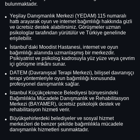
bulunmaktadır.
Yeşilay Danışmanlık Merkezi (YEDAM) 115 numaralı
hattı arayarak oyun ve internet bağımlılığı hakkında gizli
ve ücretsiz destek alabilirsiniz. Görüşmeler uzman
psikologlar tarafından yürütülür ve Türkiye genelinde
erişilebilir.
İstanbul’daki Moodist Hastanesi, internet ve oyun
bağımlılığı alanında uzmanlaşmış bir merkezdir.
Psikiyatrist ve psikolog kadrosuyla yüz yüze veya çevrim
içi görüşme imkânı sunar.
DATEM (Davranışsal Terapi Merkezi), bilişsel davranışçı
terapi yöntemleriyle oyun bağımlılığı konusunda
profesyonel danışmanlık sağlar.
İstanbul Küçükçekmece Belediyesi bünyesindeki
Bağımlılıkla Mücadele Danışmanlık ve Rehabilitasyon
Merkezi (BAYAMER), ücretsiz psikolojik destek ve
rehabilitasyon hizmeti verir.
Büyükşehirlerdeki belediyeler ve sosyal hizmet
merkezleri de benzer şekilde bağımlılıkla mücadele
danışmanlık hizmetleri sunmaktadır.