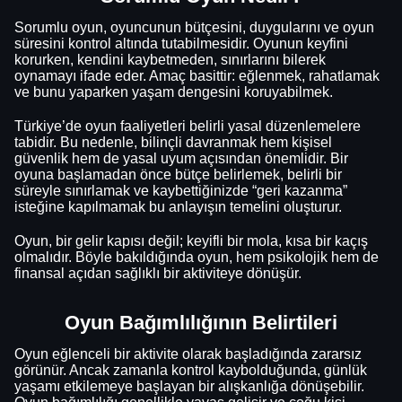
Sorumlu oyun, oyuncunun bütçesini, duygularını ve oyun
süresini kontrol altında tutabilmesidir. Oyunun keyfini
korurken, kendini kaybetmeden, sınırlarını bilerek
oynamayı ifade eder. Amaç basittir: eğlenmek, rahatlamak
ve bunu yaparken yaşam dengesini koruyabilmek.
Türkiye’de oyun faaliyetleri belirli yasal düzenlemelere
tabidir. Bu nedenle, bilinçli davranmak hem kişisel
güvenlik hem de yasal uyum açısından önemlidir. Bir
oyuna başlamadan önce bütçe belirlemek, belirli bir
süreyle sınırlamak ve kaybettiğinizde “geri kazanma”
isteğine kapılmamak bu anlayışın temelini oluşturur.
Oyun, bir gelir kapısı değil; keyifli bir mola, kısa bir kaçış
olmalıdır. Böyle bakıldığında oyun, hem psikolojik hem de
finansal açıdan sağlıklı bir aktiviteye dönüşür.
Oyun Bağımlılığının Belirtileri
Oyun eğlenceli bir aktivite olarak başladığında zararsız
görünür. Ancak zamanla kontrol kaybolduğunda, günlük
yaşamı etkilemeye başlayan bir alışkanlığa dönüşebilir.