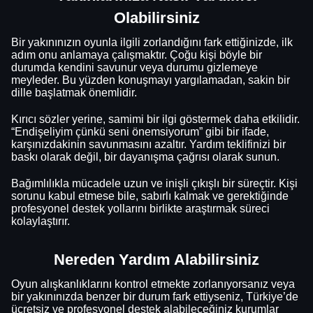
Olabilirsiniz
Bir yakınınızın oyunla ilgili zorlandığını fark ettiğinizde, ilk
adım onu anlamaya çalışmaktır. Çoğu kişi böyle bir
durumda kendini savunur veya durumu gizlemeye
meyleder. Bu yüzden konuşmayı yargılamadan, sakin bir
dille başlatmak önemlidir.
Kırıcı sözler yerine, samimi bir ilgi göstermek daha etkilidir.
“Endişeliyim çünkü seni önemsiyorum” gibi bir ifade,
karşınızdakinin savunmasını azaltır. Yardım teklifinizi bir
baskı olarak değil, bir dayanışma çağrısı olarak sunun.
Bağımlılıkla mücadele uzun ve inişli çıkışlı bir süreçtir. Kişi
sorunu kabul etmese bile, sabırlı kalmak ve gerektiğinde
profesyonel destek yollarını birlikte araştırmak süreci
kolaylaştırır.
Nereden Yardım Alabilirsiniz
Oyun alışkanlıklarını kontrol etmekte zorlanıyorsanız veya
bir yakınınızda benzer bir durum fark ettiyseniz, Türkiye’de
ücretsiz ve profesyonel destek alabileceğiniz kurumlar